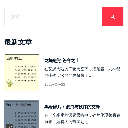
最新文章
龙蝇翱翔 苍穹之上
在艾恩大陆的广袤天空下，潜藏着一只神秘
的生物，它的存在超越了...
2025-07-23
黑暗碎片：混沌与秩序的交锋
在一个维度的深邃黑暗中，碎片化现象席卷
而来，如着火的彗星划过...