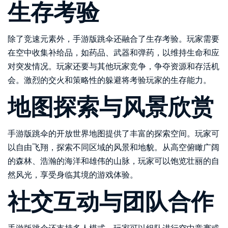
生存考验
除了竞速元素外，手游版跳伞还融合了生存考验。玩家需要
在空中收集补给品，如药品、武器和弹药，以维持生命和应
对突发情况。玩家还要与其他玩家竞争，争夺资源和存活机
会。激烈的交火和策略性的躲避将考验玩家的生存能力。
地图探索与风景欣赏
手游版跳伞的开放世界地图提供了丰富的探索空间。玩家可
以自由飞翔，探索不同区域的风景和地貌。从高空俯瞰广阔
的森林、浩瀚的海洋和雄伟的山脉，玩家可以饱览壮丽的自
然风光，享受身临其境的游戏体验。
社交互动与团队合作