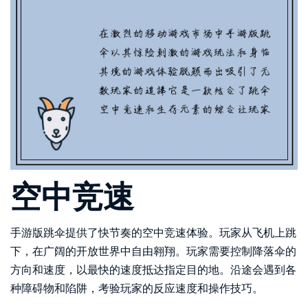
空中竞速
手游版跳伞提供了快节奏的空中竞速体验。玩家从飞机上跳
下，在广阔的开放世界中自由翱翔。玩家需要控制降落伞的
方向和速度，以最快的速度抵达指定目的地。沿途会遇到各
种障碍物和陷阱，考验玩家的反应速度和操作技巧。