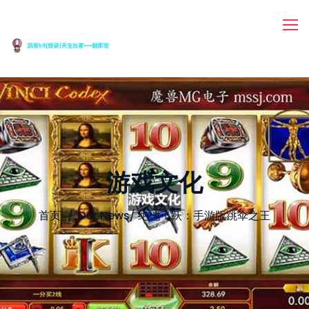
游戏文化
首页
Our News
/
绝地飞跃：手游版跳伞之王