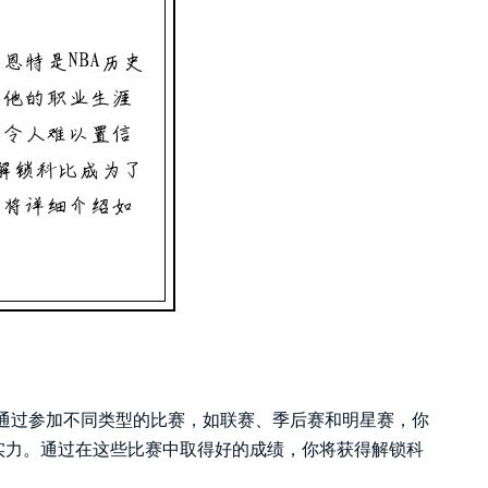
加。通过参加不同类型的比赛，如联赛、季后赛和明星赛，你
实力。通过在这些比赛中取得好的成绩，你将获得解锁科