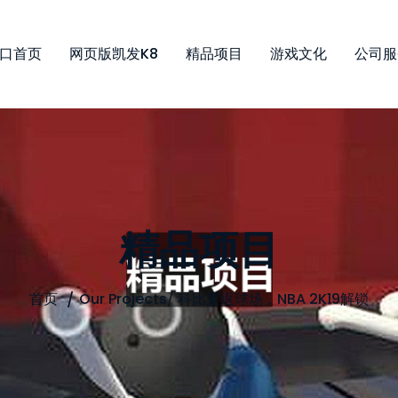
口首页
网页版凯发k8
精品项目
游戏文化
公司服
精品项目
首页
Our Projects
/
科比重返球场，NBA 2K19解锁