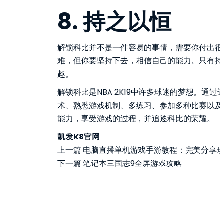
8. 持之以恒
解锁科比并不是一件容易的事情，需要你付出
难，但你要坚持下去，相信自己的能力。只有
趣。
解锁科比是NBA 2K19中许多球迷的梦想。
术、熟悉游戏机制、多练习、参加多种比赛以
能力，享受游戏的过程，并追逐科比的荣耀。
凯发K8官网
上一篇
电脑直播单机游戏手游教程：完美分享
下一篇
笔记本三国志9全屏游戏攻略