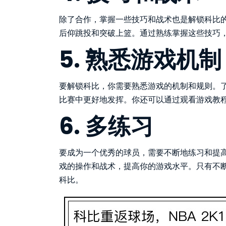
除了合作，掌握一些技巧和战术也是解锁科比
后仰跳投和突破上篮。通过熟练掌握这些技巧
5. 熟悉游戏机制
要解锁科比，你需要熟悉游戏的机制和规则。
比赛中更好地发挥。你还可以通过观看游戏教
6. 多练习
要成为一个优秀的球员，需要不断地练习和提高。
戏的操作和战术，提高你的游戏水平。只有不
科比。