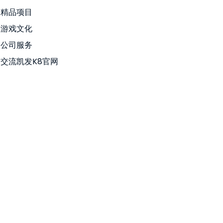
精品项目
游戏文化
公司服务
交流凯发K8官网