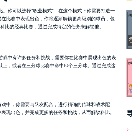
锁科比。你可以选择“职业模式”，在这个模式下你需要打造一
过在比赛中表现出色，你将逐渐解锁更高级别的球员，包
绎科比的经典比赛，通过完成特定的任务来解锁他。
键。游戏中有许多任务和挑战，需要你在比赛中展现出色的表
以上，或者在三分球比赛中命中10个三分球。通过完成这
游戏中，你需要与队友配合，进行精确的传球和战术配
中表现出色，并完成更多的任务和挑战，从而解锁科比。