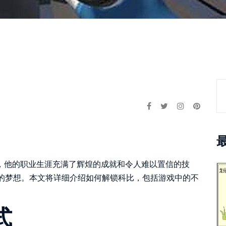
一，他的职业生涯充满了辉煌的成就和令人难以置信的技
球迷的梦想。本文将详细介绍如何解锁科比，包括游戏中的不
式